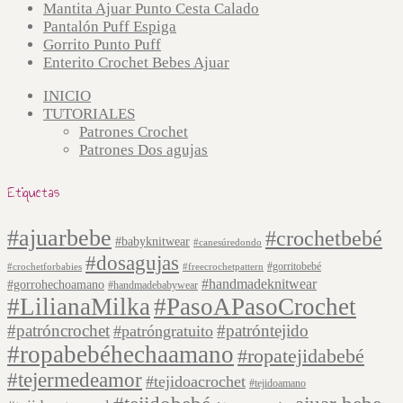
Mantita Ajuar Punto Cesta Calado
Pantalón Puff Espiga
Gorrito Punto Puff
Enterito Crochet Bebes Ajuar
INICIO
TUTORIALES
Patrones Crochet
Patrones Dos agujas
Etiquetas
#ajuarbebe
#crochetbebé
#babyknitwear
#canesúredondo
#dosagujas
#gorritobebé
#crochetforbabies
#freecrochetpattern
#handmadeknitwear
#gorrohechoamano
#handmadebabywear
#LilianaMilka
#PasoAPasoCrochet
#patróncrochet
#patróntejido
#patróngratuito
#ropabebéhechaamano
#ropatejidabebé
#tejermedeamor
#tejidoacrochet
#tejidoamano