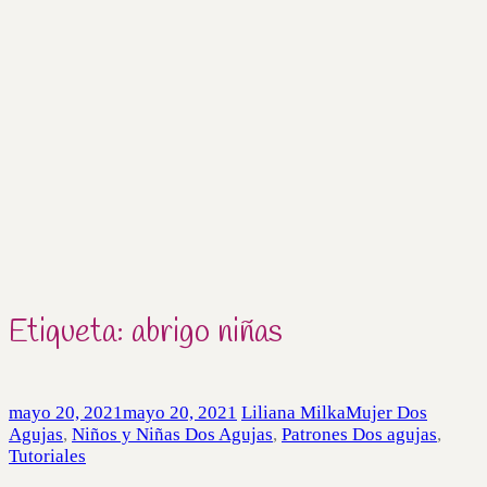
Etiqueta:
abrigo niñas
mayo 20, 2021
mayo 20, 2021
Liliana Milka
Mujer Dos
Agujas
,
Niños y Niñas Dos Agujas
,
Patrones Dos agujas
,
Tutoriales