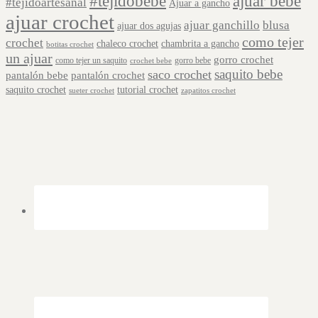
#tejidobebé
ajuar bebe
#tejidoartesanal
Ajuar a gancho
ajuar crochet
ajuar ganchillo
blusa
ajuar dos agujas
como tejer
crochet
chaleco crochet
chambrita a gancho
botitas crochet
un ajuar
gorro crochet
como tejer un saquito
gorro bebe
crochet bebe
saquito bebe
saco crochet
pantalón bebe
pantalón crochet
saquito crochet
tutorial crochet
sueter crochet
zapatitos crochet