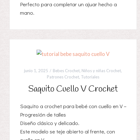
Perfecto para completar un ajuar hecho a
mano.
junio 1, 2025
Bebes Crochet
,
Niños y niñas Crochet
,
Patrones Crochet
,
Tutoriales
Saquito Cuello V Crochet
Saquito a crochet para bebé con cuello en V –
Progresión de talles
Diseño clásico y delicado.
Este modelo se teje abierto al frente, con
cuello en V .