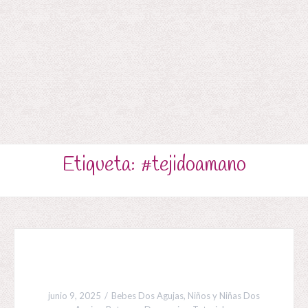
Etiqueta:
#tejidoamano
junio 9, 2025
Bebes Dos Agujas
,
Niños y Niñas Dos