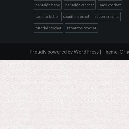
pantalón bebe
pantalón crochet
saco crochet
saquito bebe
saquito crochet
sueter crochet
tutorial crochet
zapatitos crochet
Proudly powered by WordPress
|
Theme:
Ori