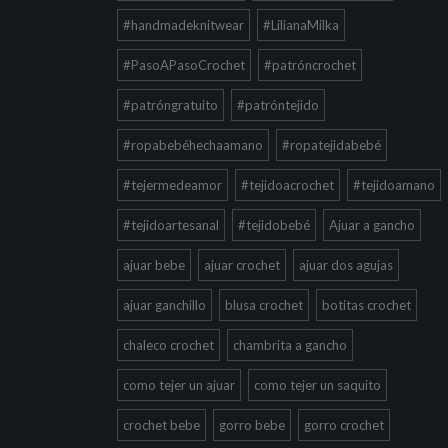
#handmadeknitwear
#LilianaMilka
#PasoAPasoCrochet
#patróncrochet
#patróngratuito
#patróntejido
#ropabebéhechaamano
#ropatejidabebé
#tejermedeamor
#tejidoacrochet
#tejidoamano
#tejidoartesanal
#tejidobebé
Ajuar a gancho
ajuar bebe
ajuar crochet
ajuar dos agujas
ajuar ganchillo
blusa crochet
botitas crochet
chaleco crochet
chambrita a gancho
como tejer un ajuar
como tejer un saquito
crochet bebe
gorro bebe
gorro crochet