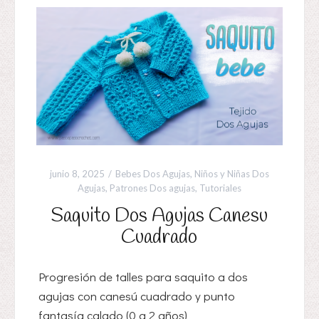
junio 8, 2025
Bebes Dos Agujas
,
Niños y Niñas Dos
Agujas
,
Patrones Dos agujas
,
Tutoriales
Saquito Dos Agujas Canesu
Cuadrado
Progresión de talles para saquito a dos
agujas con canesú cuadrado y punto
fantasía calado (0 a 2 años)