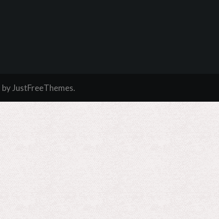
a
by JustFreeThemes.