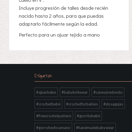
Incluye progresión de talles desde recién
nacido hasta 2 años, para que puedas
adaptarlo fácilmente según la edad.
Perfecto para un ajuar tejido a mano
Etiquetas
#ajuarbebe
#babyknitwear
#canesúredondo
#crochetbebé
#crochetforbabies
#dosagujas
#freecrochetpattern
#gorritobebé
#gorrohechoamano
#handmadebabywear