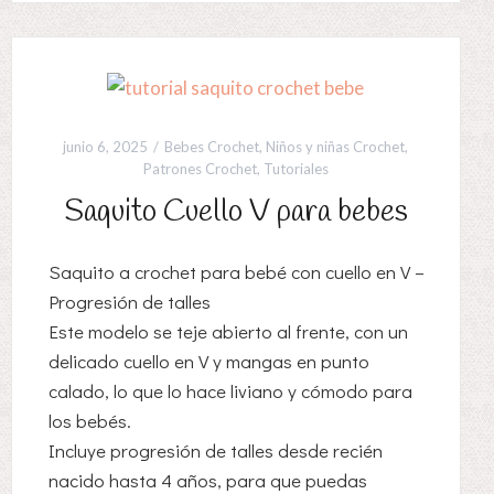
junio 6, 2025
Bebes Crochet
,
Niños y niñas Crochet
,
Patrones Crochet
,
Tutoriales
Saquito Cuello V para bebes
Saquito a crochet para bebé con cuello en V –
Progresión de talles
Este modelo se teje abierto al frente, con un
delicado cuello en V y mangas en punto
calado, lo que lo hace liviano y cómodo para
los bebés.
Incluye progresión de talles desde recién
nacido hasta 4 años, para que puedas