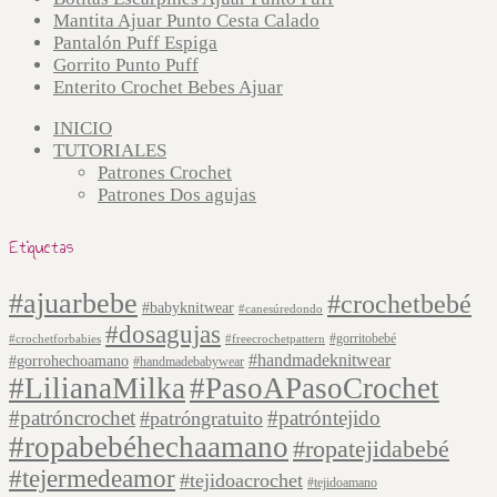
Mantita Ajuar Punto Cesta Calado
Pantalón Puff Espiga
Gorrito Punto Puff
Enterito Crochet Bebes Ajuar
INICIO
TUTORIALES
Patrones Crochet
Patrones Dos agujas
Etiquetas
#ajuarbebe
#crochetbebé
#babyknitwear
#canesúredondo
#dosagujas
#gorritobebé
#crochetforbabies
#freecrochetpattern
#handmadeknitwear
#gorrohechoamano
#handmadebabywear
#LilianaMilka
#PasoAPasoCrochet
#patróncrochet
#patróntejido
#patróngratuito
#ropabebéhechaamano
#ropatejidabebé
#tejermedeamor
#tejidoacrochet
#tejidoamano