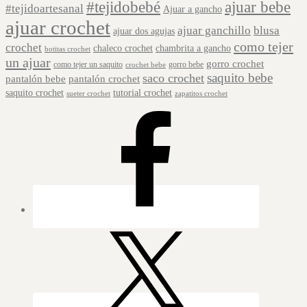
#tejidobebé
ajuar bebe
#tejidoartesanal
Ajuar a gancho
ajuar crochet
ajuar ganchillo
blusa
ajuar dos agujas
como tejer
crochet
chaleco crochet
chambrita a gancho
botitas crochet
un ajuar
gorro crochet
como tejer un saquito
gorro bebe
crochet bebe
saquito bebe
saco crochet
pantalón bebe
pantalón crochet
saquito crochet
tutorial crochet
sueter crochet
zapatitos crochet