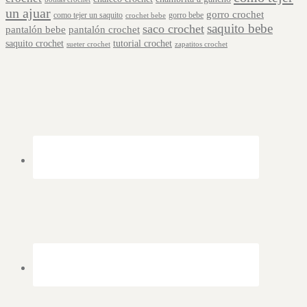
un ajuar
gorro crochet
como tejer un saquito
gorro bebe
crochet bebe
saquito bebe
saco crochet
pantalón bebe
pantalón crochet
saquito crochet
tutorial crochet
sueter crochet
zapatitos crochet