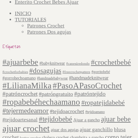
Enterito Crochet Bebes Ajuar
INICIO
TUTORIALES
Patrones Crochet
Patrones Dos agujas
Etiquetas
#ajuarbebe
#crochetbebé
#babyknitwear
#canesúredondo
#dosagujas
#gorritobebé
#crochetforbabies
#freecrochetpattern
#handmadeknitwear
#gorrohechoamano
#handmadebabywear
#LilianaMilka
#PasoAPasoCrochet
#patróncrochet
#patróntejido
#patróngratuito
#ropabebéhechaamano
#ropatejidabebé
#tejermedeamor
#tejidoacrochet
#tejidoamano
#tejidobebé
ajuar bebe
#tejidoartesanal
Ajuar a gancho
ajuar crochet
ajuar ganchillo
blusa
ajuar dos agujas
como tejer
crochet
chaleco crochet
chambrita a gancho
botitas crochet