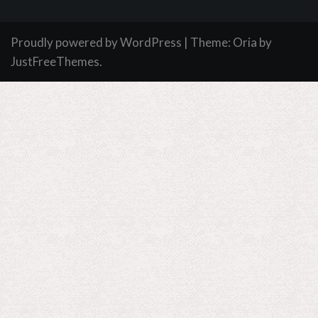
Proudly powered by WordPress
|
Theme:
Oria
by
JustFreeThemes.