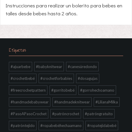
Instrucciones para realizar un bolerito para bebes en
talles desde bebes hasta 2 años.
Etiquetas
#ajuarbebe
#babyknitwear
#canesúredondo
#crochetbebé
#crochetforbabies
#dosagujas
#freecrochetpattern
#gorritobebé
#gorrohechoamano
#handmadebabywear
#handmadeknitwear
#LilianaMilka
#PasoAPasoCrochet
#patróncrochet
#patróngratuito
#patróntejido
#ropabebéhechaamano
#ropatejidabebé