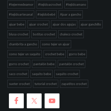
#tejermedeamor
#tejidoacrochet
#tejidoamano
#tejidoartesanal
#tejidobebé
Ajuar a gancho
ajuar bebe
ajuar crochet
ajuar dos agujas
ajuar ganchillo
blusa crochet
botitas crochet
chaleco crochet
chambrita a gancho
como tejer un ajuar
como tejer un saquito
crochet bebe
gorro bebe
gorro crochet
pantalón bebe
pantalón crochet
saco crochet
saquito bebe
saquito crochet
sueter crochet
tutorial crochet
zapatitos crochet