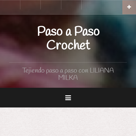
Skip
Inicio
Tutoriales
Curso
Tabla
to
de
de
Crochet
medidas
content
Paso a Paso
Crochet
Tejiendo paso a paso con LILIANA
MILKA