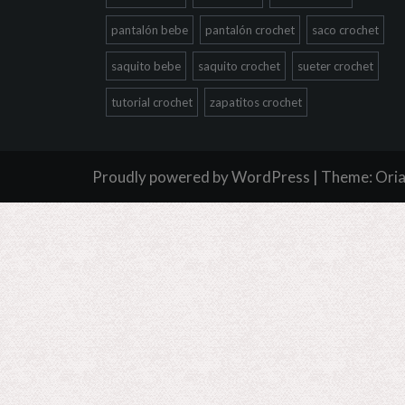
pantalón bebe
pantalón crochet
saco crochet
saquito bebe
saquito crochet
sueter crochet
tutorial crochet
zapatitos crochet
Proudly powered by WordPress
|
Theme:
Ori