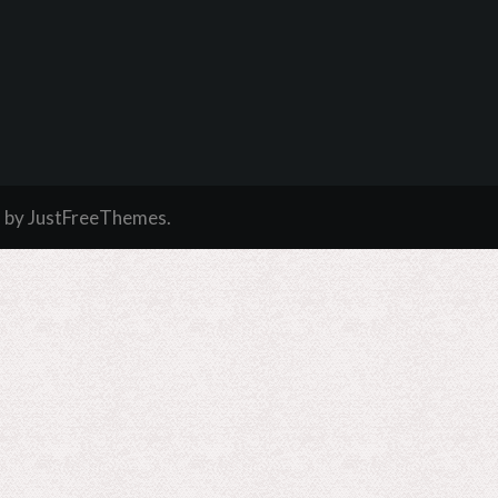
a
by JustFreeThemes.