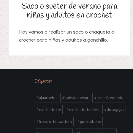
Saco o sueter de verano para
niñas y adultos en crochet
Hoy vamos a realizar un saco o chaqueta a
crochet para niñas y adultos a ganchillo.
Etiquetas
#ajuarbebe
#babyknitwear
#canesúredondo
#crochetbebé
#crochetforbabies
#dosagujas
#freecrochetpattern
#gorritobebé