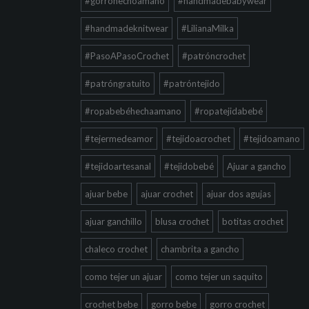
#gorrohechoamano
#handmadebabywear
#handmadeknitwear
#LilianaMilka
#PasoAPasoCrochet
#patróncrochet
#patróngratuito
#patróntejido
#ropabebéhechaamano
#ropatejidabebé
#tejermedeamor
#tejidoacrochet
#tejidoamano
#tejidoartesanal
#tejidobebé
Ajuar a gancho
ajuar bebe
ajuar crochet
ajuar dos agujas
ajuar ganchillo
blusa crochet
botitas crochet
chaleco crochet
chambrita a gancho
como tejer un ajuar
como tejer un saquito
crochet bebe
gorro bebe
gorro crochet