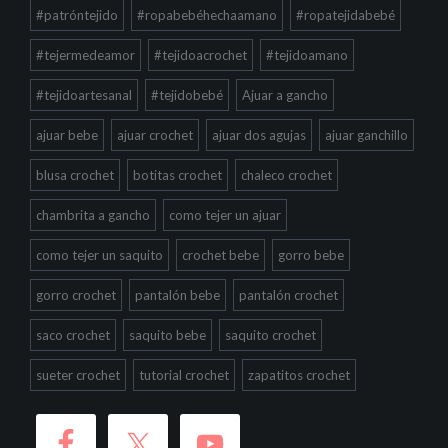
#patróntejido
#ropabebéhechaamano
#ropatejidabebé
#tejermedeamor
#tejidoacrochet
#tejidoamano
#tejidoartesanal
#tejidobebé
Ajuar a gancho
ajuar bebe
ajuar crochet
ajuar dos agujas
ajuar ganchillo
blusa crochet
botitas crochet
chaleco crochet
chambrita a gancho
como tejer un ajuar
como tejer un saquito
crochet bebe
gorro bebe
gorro crochet
pantalón bebe
pantalón crochet
saco crochet
saquito bebe
saquito crochet
sueter crochet
tutorial crochet
zapatitos crochet