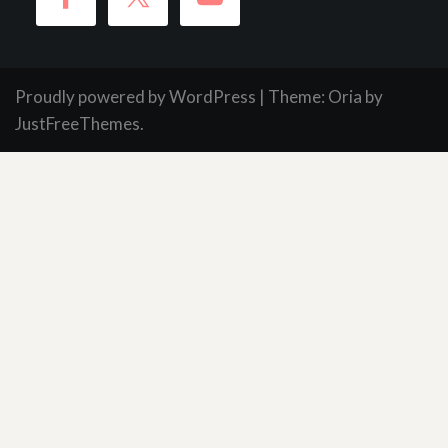
Proudly powered by WordPress
|
Theme:
Oria
by
JustFreeThemes.