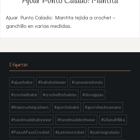
Ajuar Punto Calado: Mantita
Ajuar Punto Calado: Mantita tejida a crochet –
ganchillo en varias medidas.
Etiquetas
#ajuarbebe
#babyknitwear
#canesúredondo
#crochetbebé
#crochetforbabies
#dosagujas
#freecrochetpattern
#gorritobebé
#gorrohechoamano
#handmadebabywear
#handmadeknitwear
#LilianaMilka
#PasoAPasoCrochet
#patróncrochet
#patróngratuito