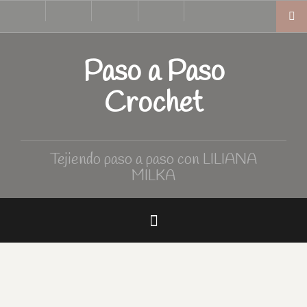
Skip
Inicio
Tutoriales
Curso
Tabla
to
de
de
Crochet
medidas
content
Paso a Paso
Crochet
Tejiendo paso a paso con LILIANA
MILKA