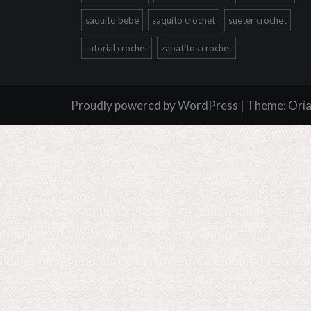
saquito bebe
saquito crochet
sueter crochet
tutorial crochet
zapatitos crochet
Proudly powered by WordPress
|
Theme:
Ori