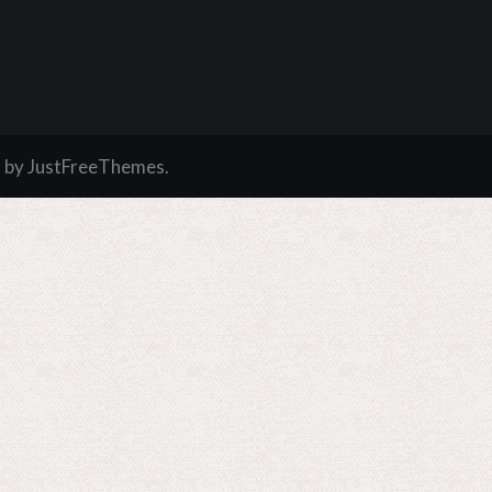
a
by JustFreeThemes.