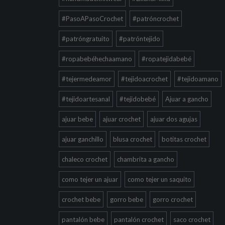
#PasoAPasoCrochet
#patróncrochet
#patróngratuito
#patróntejido
#ropabebéhechaamano
#ropatejidabebé
#tejermedeamor
#tejidoacrochet
#tejidoamano
#tejidoartesanal
#tejidobebé
Ajuar a gancho
ajuar bebe
ajuar crochet
ajuar dos agujas
ajuar ganchillo
blusa crochet
botitas crochet
chaleco crochet
chambrita a gancho
como tejer un ajuar
como tejer un saquito
crochet bebe
gorro bebe
gorro crochet
pantalón bebe
pantalón crochet
saco crochet