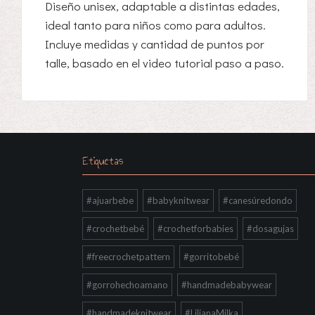
Diseño unisex, adaptable a distintas edades,
ideal tanto para niños como para adultos.
Incluye medidas y cantidad de puntos por
talle, basado en el video tutorial paso a paso.
Etiquetas
#ajuarbebe
#babyknitwear
#canesúredondo
#crochetbebé
#crochetforbabies
#dosagujas
#freecrochetpattern
#gorritobebé
#gorrohechoamano
#handmadebabywear
#handmadeknitwear
#LilianaMilka