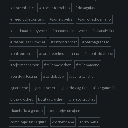
#crochetbebé
#crochetforbabies
#dosagujas
#freecrochetpattern
#gorritobebé
#gorrohechoamano
#handmadebabywear
#handmadeknitwear
#LilianaMilka
#PasoAPasoCrochet
#patróncrochet
#patróngratuito
#patróntejido
#ropabebéhechaamano
#ropatejidabebé
#tejermedeamor
#tejidoacrochet
#tejidoamano
#tejidoartesanal
#tejidobebé
Ajuar a gancho
ajuar bebe
ajuar crochet
ajuar dos agujas
ajuar ganchillo
blusa crochet
botitas crochet
chaleco crochet
chambrita a gancho
como tejer un ajuar
como tejer un saquito
crochet bebe
gorro bebe