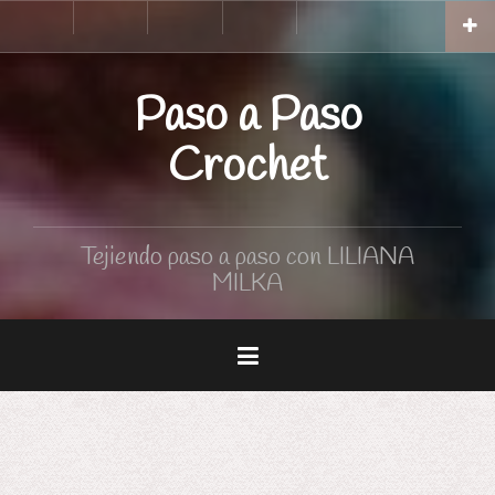
Skip
Inicio
Tutoriales
Curso
Tabla
to
de
de
Crochet
medidas
content
Paso a Paso
Crochet
Tejiendo paso a paso con LILIANA
MILKA