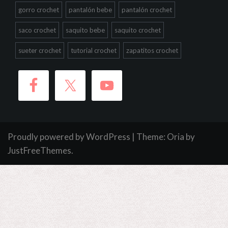
gorro crochet
pantalón bebe
pantalón crochet
saco crochet
saquito bebe
saquito crochet
sueter crochet
tutorial crochet
zapatitos crochet
Proudly powered by WordPress
|
Theme:
Oria
by
JustFreeThemes.