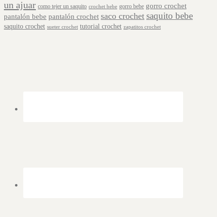
un ajuar
gorro crochet
como tejer un saquito
gorro bebe
crochet bebe
saquito bebe
saco crochet
pantalón bebe
pantalón crochet
saquito crochet
tutorial crochet
sueter crochet
zapatitos crochet