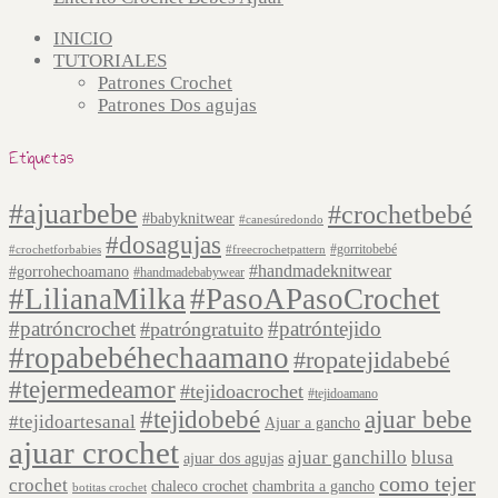
INICIO
TUTORIALES
Patrones Crochet
Patrones Dos agujas
Etiquetas
#ajuarbebe
#crochetbebé
#babyknitwear
#canesúredondo
#dosagujas
#gorritobebé
#crochetforbabies
#freecrochetpattern
#handmadeknitwear
#gorrohechoamano
#handmadebabywear
#LilianaMilka
#PasoAPasoCrochet
#patróncrochet
#patróntejido
#patróngratuito
#ropabebéhechaamano
#ropatejidabebé
#tejermedeamor
#tejidoacrochet
#tejidoamano
#tejidobebé
ajuar bebe
#tejidoartesanal
Ajuar a gancho
ajuar crochet
ajuar ganchillo
blusa
ajuar dos agujas
como tejer
crochet
chaleco crochet
chambrita a gancho
botitas crochet