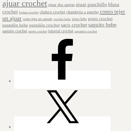
ajuar crochet
ajuar ganchillo
blusa
ajuar dos agujas
como tejer
crochet
chaleco crochet
chambrita a gancho
botitas crochet
un ajuar
gorro crochet
como tejer un saquito
gorro bebe
crochet bebe
saquito bebe
saco crochet
pantalón bebe
pantalón crochet
saquito crochet
tutorial crochet
sueter crochet
zapatitos crochet