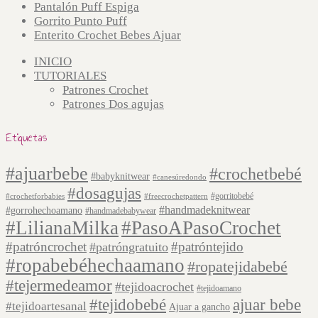
Pantalón Puff Espiga
Gorrito Punto Puff
Enterito Crochet Bebes Ajuar
INICIO
TUTORIALES
Patrones Crochet
Patrones Dos agujas
Etiquetas
#ajuarbebe
#crochetbebé
#babyknitwear
#canesúredondo
#dosagujas
#gorritobebé
#crochetforbabies
#freecrochetpattern
#handmadeknitwear
#gorrohechoamano
#handmadebabywear
#LilianaMilka
#PasoAPasoCrochet
#patróncrochet
#patróntejido
#patróngratuito
#ropabebéhechaamano
#ropatejidabebé
#tejermedeamor
#tejidoacrochet
#tejidoamano
#tejidobebé
ajuar bebe
#tejidoartesanal
Ajuar a gancho