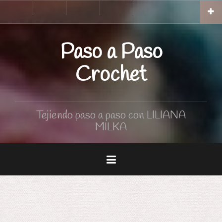
Skip
Inicio
Tutoriales
Curso
Tabla
to
de
de
Crochet
medidas
content
Paso a Paso
Crochet
Tejiendo paso a paso con LILIANA
MILKA