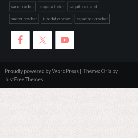
saco crochet
saquito bebe
saquito crochet
sueter crochet
tutorial crochet
zapatitos crochet
Proudly powered by WordPress
|
Theme:
Oria
by
JustFreeThemes.