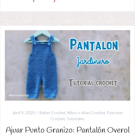
abril 9, 2020
Bebes Crochet
,
Niños y niñas Crochet
,
Patrones
Crochet
,
Tutoriales
Ajuar Punto Granizo: Pantalón Overol