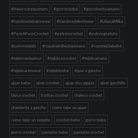
#freecrochetpattern
#gorritobebé
#gorrohechoamano
#handmadebabywear
#handmadeknitwear
#LilianaMilka
#PasoAPasoCrochet
#patróncrochet
#patróngratuito
#patróntejido
#ropabebéhechaamano
#ropatejidabebé
#tejermedeamor
#tejidoacrochet
#tejidoamano
#tejidoartesanal
#tejidobebé
Ajuar a gancho
ajuar bebe
ajuar crochet
ajuar dos agujas
ajuar ganchillo
blusa crochet
botitas crochet
chaleco crochet
chambrita a gancho
como tejer un ajuar
como tejer un saquito
crochet bebe
gorro bebe
gorro crochet
pantalón bebe
pantalón crochet