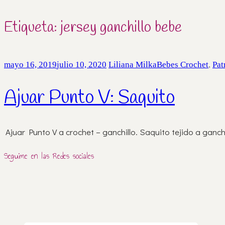
Etiqueta:
jersey ganchillo bebe
mayo 16, 2019
julio 10, 2020
Liliana Milka
Bebes Crochet
,
Pat
Ajuar Punto V: Saquito
Ajuar Punto V a crochet – ganchillo. Saquito tejido a ganch
Seguime en las Redes sociales