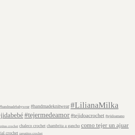
#LilianaMilka
#handmadeknitwear
#handmadebabywear
#tejermedeamor
ejidabebé
#tejidoacrochet
#tejidoamano
como tejer un ajuar
chaleco crochet
chambrita a gancho
otitas crochet
rial crochet
zapatitos crochet