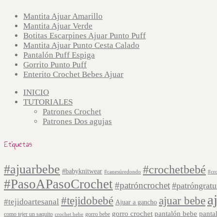
Mantita Ajuar Amarillo
Mantita Ajuar Verde
Botitas Escarpines Ajuar Punto Puff
Mantita Ajuar Punto Cesta Calado
Pantalón Puff Espiga
Gorrito Punto Puff
Enterito Crochet Bebes Ajuar
INICIO
TUTORIALES
Patrones Crochet
Patrones Dos agujas
Etiquetas
#ajuarbebe
#crochetbebé
#babyknitwear
#canesúredondo
#cr
#PasoAPasoCrochet
#patróncrochet
#patróngratu
a
#tejidobebé
ajuar bebe
#tejidoartesanal
Ajuar a gancho
gorro crochet
pantalón bebe
panta
como tejer un saquito
gorro bebe
crochet bebe