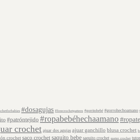
#dosagujas
#gorrohechoamano
#gorritobebé
ochetforbabies
#freecrochetpattern
#ropabebéhechaamano
#ropat
#patróntejido
ito
juar crochet
ajuar ganchillo
blusa crochet
ajuar dos agujas
b
saquito bebe
saco crochet
lón crochet
saquito crochet
tuto
sueter crochet