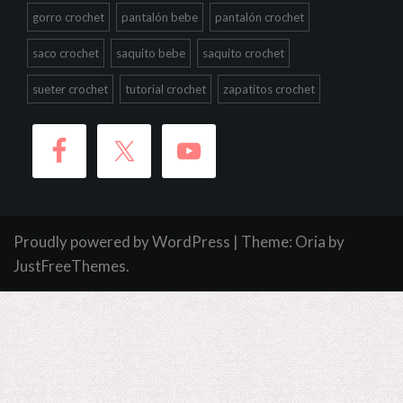
gorro crochet
pantalón bebe
pantalón crochet
saco crochet
saquito bebe
saquito crochet
sueter crochet
tutorial crochet
zapatitos crochet
Proudly powered by WordPress
|
Theme:
Oria
by
JustFreeThemes.