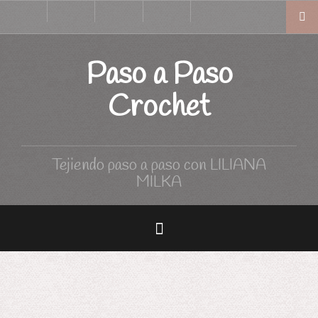
Skip
Inicio
Tutoriales
Curso
Tabla
to
de
de
Crochet
medidas
content
Paso a Paso
Crochet
Tejiendo paso a paso con LILIANA
MILKA