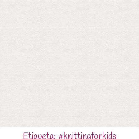
Etiqueta:
#knittingforkids