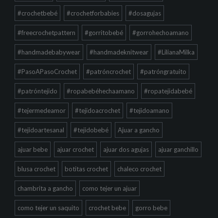
#crochetbebé
#crochetforbabies
#dosagujas
#freecrochetpattern
#gorritobebé
#gorrohechoamano
#handmadebabywear
#handmadeknitwear
#LilianaMilka
#PasoAPasoCrochet
#patróncrochet
#patróngratuito
#patróntejido
#ropabebéhechaamano
#ropatejidabebé
#tejermedeamor
#tejidoacrochet
#tejidoamano
#tejidoartesanal
#tejidobebé
Ajuar a gancho
ajuar bebe
ajuar crochet
ajuar dos agujas
ajuar ganchillo
blusa crochet
botitas crochet
chaleco crochet
chambrita a gancho
como tejer un ajuar
como tejer un saquito
crochet bebe
gorro bebe