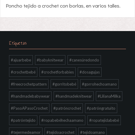
Poncho tejido a crochet con borlas, en varios talles.
Etiquetas
#ajuarbebe
#babyknitwear
#canesúredondo
#crochetbebé
#crochetforbabies
#dosagujas
#freecrochetpattern
#gorritobebé
#gorrohechoamano
#handmadebabywear
#handmadeknitwear
#LilianaMilka
#PasoAPasoCrochet
#patróncrochet
#patróngratuito
#patróntejido
#ropabebéhechaamano
#ropatejidabebé
#tejermedeamor
#tejidoacrochet
#tejidoamano