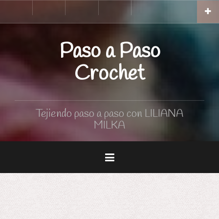
Skip
Inicio
Tutoriales
Curso
Tabla
to
de
de
Crochet
medidas
content
Paso a Paso
Crochet
Tejiendo paso a paso con LILIANA
MILKA