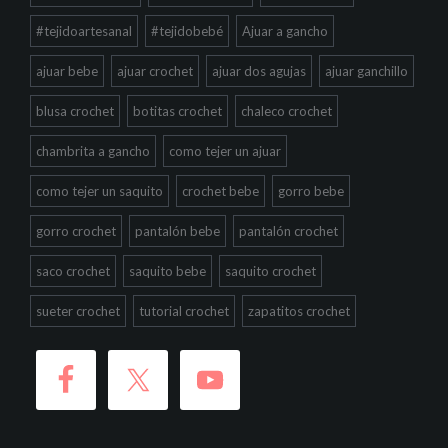
#tejidoartesanal
#tejidobebé
Ajuar a gancho
ajuar bebe
ajuar crochet
ajuar dos agujas
ajuar ganchillo
blusa crochet
botitas crochet
chaleco crochet
chambrita a gancho
como tejer un ajuar
como tejer un saquito
crochet bebe
gorro bebe
gorro crochet
pantalón bebe
pantalón crochet
saco crochet
saquito bebe
saquito crochet
sueter crochet
tutorial crochet
zapatitos crochet