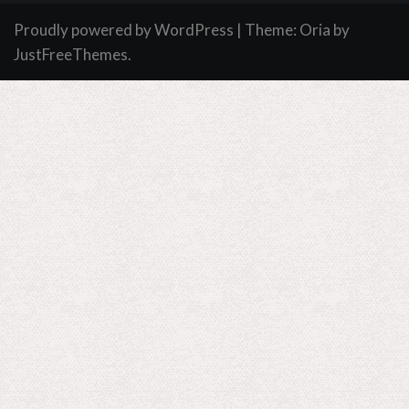
Proudly powered by WordPress
|
Theme:
Oria
by
JustFreeThemes.