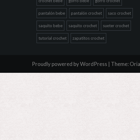
crochet bebe
gorro bebe
gorro crochet
pantalón bebe
pantalón crochet
saco crochet
saquito bebe
saquito crochet
sueter crochet
tutorial crochet
zapatitos crochet
Proudly powered by WordPress
|
Theme:
Ori