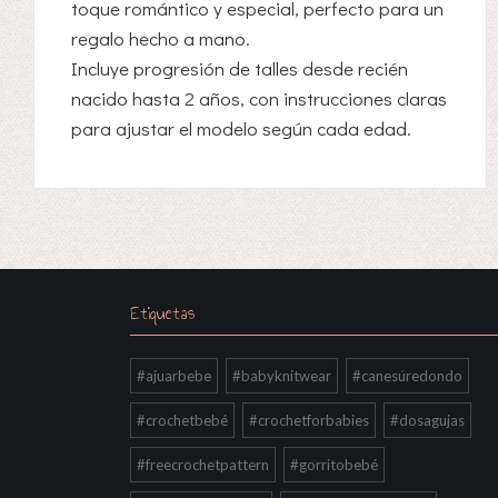
toque romántico y especial, perfecto para un
regalo hecho a mano.
Incluye progresión de talles desde recién
nacido hasta 2 años, con instrucciones claras
para ajustar el modelo según cada edad.
Etiquetas
#ajuarbebe
#babyknitwear
#canesúredondo
#crochetbebé
#crochetforbabies
#dosagujas
#freecrochetpattern
#gorritobebé