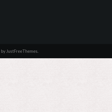
a
by JustFreeThemes.