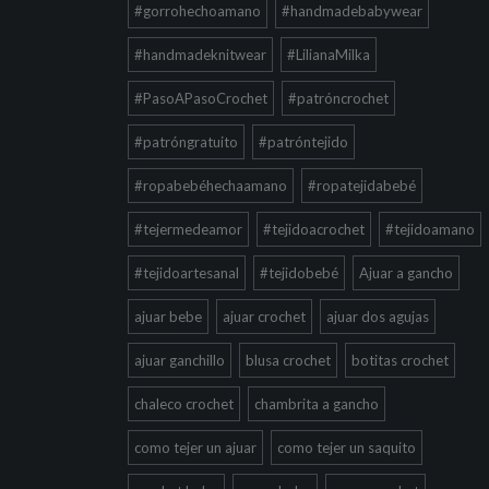
#gorrohechoamano
#handmadebabywear
#handmadeknitwear
#LilianaMilka
#PasoAPasoCrochet
#patróncrochet
#patróngratuito
#patróntejido
#ropabebéhechaamano
#ropatejidabebé
#tejermedeamor
#tejidoacrochet
#tejidoamano
#tejidoartesanal
#tejidobebé
Ajuar a gancho
ajuar bebe
ajuar crochet
ajuar dos agujas
ajuar ganchillo
blusa crochet
botitas crochet
chaleco crochet
chambrita a gancho
como tejer un ajuar
como tejer un saquito