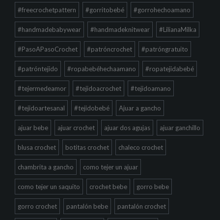
#freecrochetpattern
#gorritobebé
#gorrohechoamano
#handmadebabywear
#handmadeknitwear
#LilianaMilka
#PasoAPasoCrochet
#patróncrochet
#patróngratuito
#patróntejido
#ropabebéhechaamano
#ropatejidabebé
#tejermedeamor
#tejidoacrochet
#tejidoamano
#tejidoartesanal
#tejidobebé
Ajuar a gancho
ajuar bebe
ajuar crochet
ajuar dos agujas
ajuar ganchillo
blusa crochet
botitas crochet
chaleco crochet
chambrita a gancho
como tejer un ajuar
como tejer un saquito
crochet bebe
gorro bebe
gorro crochet
pantalón bebe
pantalón crochet