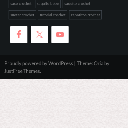
saco crochet
saquito bebe
saquito crochet
sueter crochet
tutorial crochet
zapatitos crochet
Proudly powered by WordPress
|
Theme:
Oria
by
JustFreeThemes.