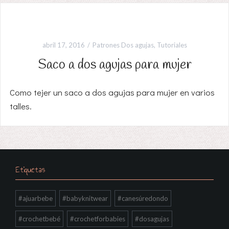
abril 17, 2016
Patrones Dos agujas
,
Tutoriales
Saco a dos agujas para mujer
Como tejer un saco a dos agujas para mujer en varios
talles.
Etiquetas
#ajuarbebe
#babyknitwear
#canesúredondo
#crochetbebé
#crochetforbabies
#dosagujas