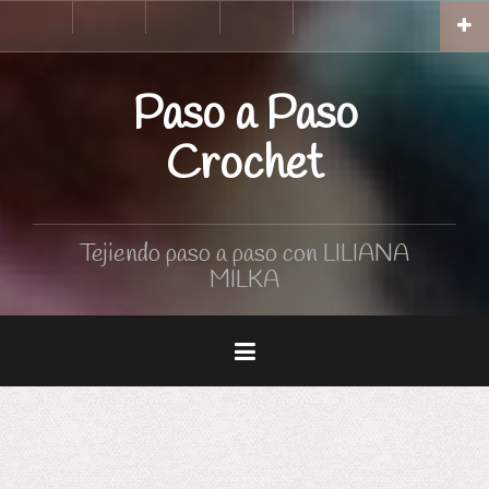
Skip
Inicio
Tutoriales
Curso
Tabla
to
de
de
Crochet
medidas
content
Paso a Paso
Crochet
Tejiendo paso a paso con LILIANA
MILKA