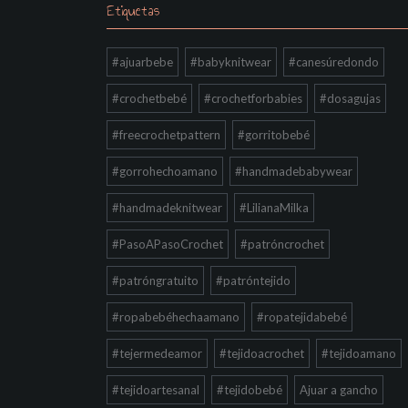
Etiquetas
#ajuarbebe
#babyknitwear
#canesúredondo
#crochetbebé
#crochetforbabies
#dosagujas
#freecrochetpattern
#gorritobebé
#gorrohechoamano
#handmadebabywear
#handmadeknitwear
#LilianaMilka
#PasoAPasoCrochet
#patróncrochet
#patróngratuito
#patróntejido
#ropabebéhechaamano
#ropatejidabebé
#tejermedeamor
#tejidoacrochet
#tejidoamano
#tejidoartesanal
#tejidobebé
Ajuar a gancho