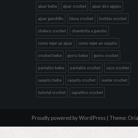
ajuar bebe
ajuar crochet
ajuar dos agujas
ajuar ganchillo
blusa crochet
botitas crochet
chaleco crochet
chambrita a gancho
como tejer un ajuar
como tejer un saquito
crochet bebe
gorro bebe
gorro crochet
pantalón bebe
pantalón crochet
saco crochet
saquito bebe
saquito crochet
sueter crochet
tutorial crochet
zapatitos crochet
Proudly powered by WordPress
|
Theme:
Ori