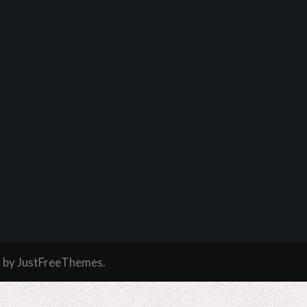
a
by JustFreeThemes.