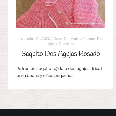
septiembre 21, 2020
Bebes Dos Agujas
,
Patrones Dos
agujas
,
Tutoriales
Saquito Dos Agujas Rosado
Patrón de saquito tejido a dos agujas, tricot
para bebes y niños pequeños.