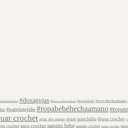
#dosagujas
#gorrohechoamano
#gorritobebé
ochetforbabies
#freecrochetpattern
#ropabebéhechaamano
#ropat
#patróntejido
ito
juar crochet
ajuar ganchillo
blusa crochet
ajuar dos agujas
b
saquito bebe
saco crochet
lón crochet
saquito crochet
tuto
sueter crochet