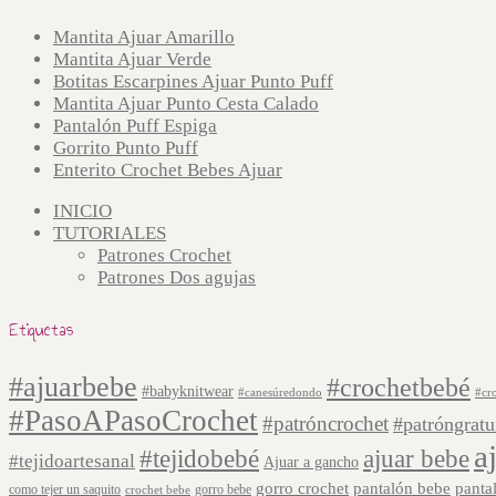
Mantita Ajuar Amarillo
Mantita Ajuar Verde
Botitas Escarpines Ajuar Punto Puff
Mantita Ajuar Punto Cesta Calado
Pantalón Puff Espiga
Gorrito Punto Puff
Enterito Crochet Bebes Ajuar
INICIO
TUTORIALES
Patrones Crochet
Patrones Dos agujas
Etiquetas
#ajuarbebe
#crochetbebé
#babyknitwear
#canesúredondo
#cr
#PasoAPasoCrochet
#patróncrochet
#patróngratu
a
#tejidobebé
ajuar bebe
#tejidoartesanal
Ajuar a gancho
gorro crochet
pantalón bebe
panta
como tejer un saquito
gorro bebe
crochet bebe