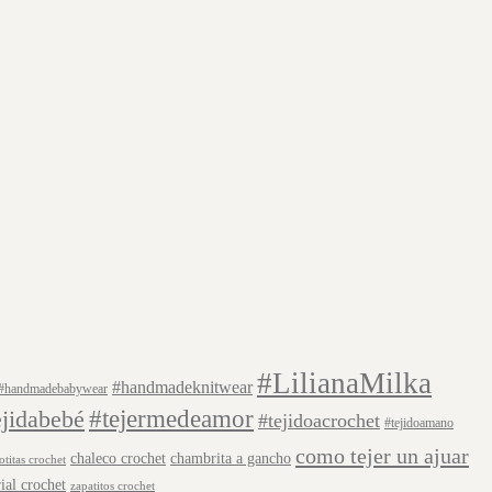
#LilianaMilka
#handmadeknitwear
#handmadebabywear
#tejermedeamor
ejidabebé
#tejidoacrochet
#tejidoamano
como tejer un ajuar
chaleco crochet
chambrita a gancho
otitas crochet
rial crochet
zapatitos crochet