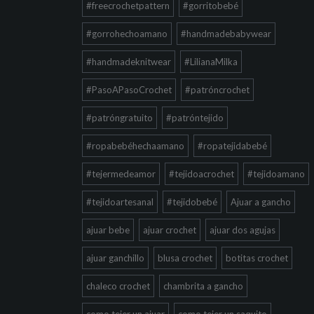
#freecrochetpattern
#gorritobebé
#gorrohechoamano
#handmadebabywear
#handmadeknitwear
#LilianaMilka
#PasoAPasoCrochet
#patróncrochet
#patróngratuito
#patróntejido
#ropabebéhechaamano
#ropatejidabebé
#tejermedeamor
#tejidoacrochet
#tejidoamano
#tejidoartesanal
#tejidobebé
Ajuar a gancho
ajuar bebe
ajuar crochet
ajuar dos agujas
ajuar ganchillo
blusa crochet
botitas crochet
chaleco crochet
chambrita a gancho
como tejer un ajuar
como tejer un saquito