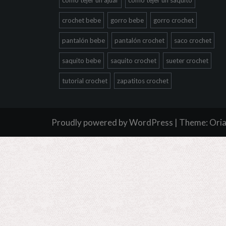
crochet bebe
gorro bebe
gorro crochet
pantalón bebe
pantalón crochet
saco crochet
saquito bebe
saquito crochet
sueter crochet
tutorial crochet
zapatitos crochet
Proudly powered by WordPress
|
Theme:
Ori