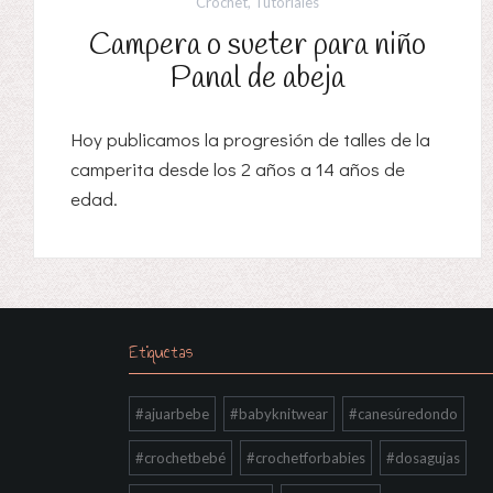
Crochet
,
Tutoriales
Campera o sueter para niño
Panal de abeja
Hoy publicamos la progresión de talles de la
camperita desde los 2 años a 14 años de
edad.
Etiquetas
#ajuarbebe
#babyknitwear
#canesúredondo
#crochetbebé
#crochetforbabies
#dosagujas