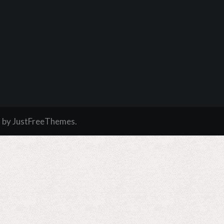
a
by JustFreeThemes.