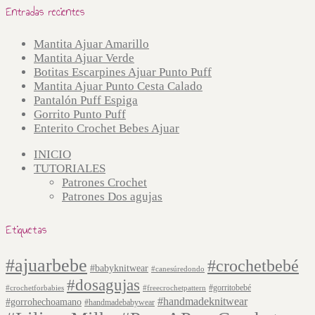
Entradas recientes
Mantita Ajuar Amarillo
Mantita Ajuar Verde
Botitas Escarpines Ajuar Punto Puff
Mantita Ajuar Punto Cesta Calado
Pantalón Puff Espiga
Gorrito Punto Puff
Enterito Crochet Bebes Ajuar
INICIO
TUTORIALES
Patrones Crochet
Patrones Dos agujas
Etiquetas
#ajuarbebe
#crochetbebé
#babyknitwear
#canesúredondo
#dosagujas
#gorritobebé
#crochetforbabies
#freecrochetpattern
#handmadeknitwear
#gorrohechoamano
#handmadebabywear