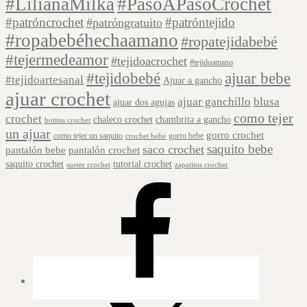
#LilianaMilka
#PasoAPasoCrochet
#patróncrochet
#patróntejido
#patróngratuito
#ropabebéhechaamano
#ropatejidabebé
#tejermedeamor
#tejidoacrochet
#tejidoamano
#tejidobebé
ajuar bebe
#tejidoartesanal
Ajuar a gancho
ajuar crochet
ajuar ganchillo
blusa
ajuar dos agujas
como tejer
crochet
chaleco crochet
chambrita a gancho
botitas crochet
un ajuar
gorro crochet
como tejer un saquito
gorro bebe
crochet bebe
saquito bebe
saco crochet
pantalón bebe
pantalón crochet
saquito crochet
tutorial crochet
sueter crochet
zapatitos crochet