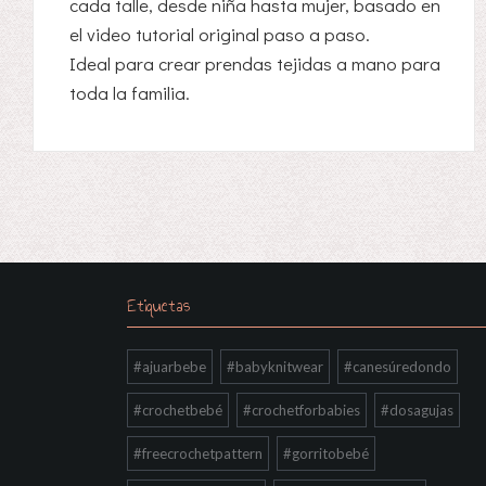
cada talle, desde niña hasta mujer, basado en
el video tutorial original paso a paso.
Ideal para crear prendas tejidas a mano para
toda la familia.
Etiquetas
#ajuarbebe
#babyknitwear
#canesúredondo
#crochetbebé
#crochetforbabies
#dosagujas
#freecrochetpattern
#gorritobebé