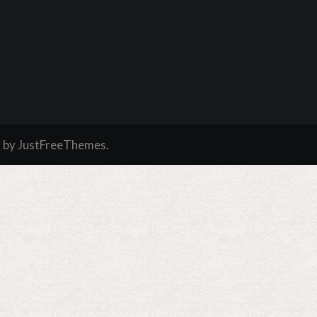
a
by JustFreeThemes.