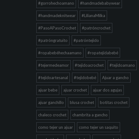
#gorrohechoamano
#handmadebabywear
#handmadeknitwear
#LilianaMilka
#PasoAPasoCrochet
#patróncrochet
#patróngratuito
#patróntejido
#ropabebéhechaamano
#ropatejidabebé
#tejermedeamor
#tejidoacrochet
#tejidoamano
#tejidoartesanal
#tejidobebé
Ajuar a gancho
ajuar bebe
ajuar crochet
ajuar dos agujas
ajuar ganchillo
blusa crochet
botitas crochet
chaleco crochet
chambrita a gancho
como tejer un ajuar
como tejer un saquito