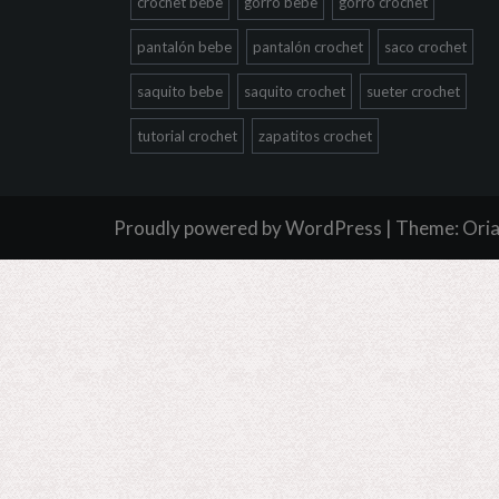
crochet bebe
gorro bebe
gorro crochet
pantalón bebe
pantalón crochet
saco crochet
saquito bebe
saquito crochet
sueter crochet
tutorial crochet
zapatitos crochet
Proudly powered by WordPress
|
Theme:
Ori