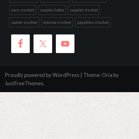
saco crochet
saquito bebe
saquito crochet
sueter crochet
tutorial crochet
zapatitos crochet
Proudly powered by WordPress
|
Theme:
Oria
by
JustFreeThemes.