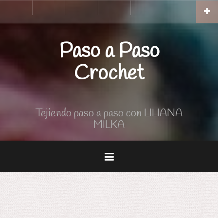
Skip
Inicio
Tutoriales
Curso
Tabla
to
de
de
Crochet
medidas
content
Paso a Paso
Crochet
Tejiendo paso a paso con LILIANA
MILKA