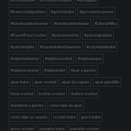
#freecrochetpattern
#gorritobebé
#gorrohechoamano
#handmadebabywear
#handmadeknitwear
#LilianaMilka
#PasoAPasoCrochet
#patróncrochet
#patróngratuito
#patróntejido
#ropabebéhechaamano
#ropatejidabebé
#tejermedeamor
#tejidoacrochet
#tejidoamano
#tejidoartesanal
#tejidobebé
Ajuar a gancho
ajuar bebe
ajuar crochet
ajuar dos agujas
ajuar ganchillo
blusa crochet
botitas crochet
chaleco crochet
chambrita a gancho
como tejer un ajuar
como tejer un saquito
crochet bebe
gorro bebe
gorro crochet
pantalón bebe
pantalón crochet