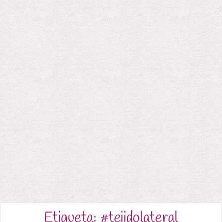
Etiqueta:
#tejidolateral