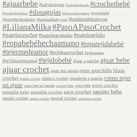
#ajuarbebe
#crochetbebé
#babyknitwear
#canesúredondo
#dosagujas
#gorritobebé
#crochetforbabies
#freecrochetpattern
#handmadeknitwear
#gorrohechoamano
#handmadebabywear
#LilianaMilka
#PasoAPasoCrochet
#patróncrochet
#patróntejido
#patróngratuito
#ropabebéhechaamano
#ropatejidabebé
#tejermedeamor
#tejidoacrochet
#tejidoamano
#tejidobebé
ajuar bebe
#tejidoartesanal
Ajuar a gancho
ajuar crochet
ajuar ganchillo
blusa
ajuar dos agujas
como tejer
crochet
chaleco crochet
chambrita a gancho
botitas crochet
un ajuar
gorro crochet
como tejer un saquito
gorro bebe
crochet bebe
saquito bebe
saco crochet
pantalón bebe
pantalón crochet
saquito crochet
tutorial crochet
sueter crochet
zapatitos crochet