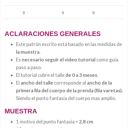
0
0
0
ACLARACIONES GENERALES
Este patrón escrito está basado en las medidas de
la muestra
.
Es
necesario seguir el video tutorial
como guía
paso a paso.
El tutorial cubre el talle
de 0 a 3 meses
.
El
ancho del talle
corresponde al
ancho de la
primera fila del cuerpo de la prenda
(fila varetas)
.
Siendo el punto fantasía del cuerpo mas amplio.
MUESTRA
1 motivo del punto fantasía =
2,8 cm