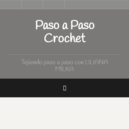
Skip
Inicio
Tutoriales
Curso
Tabla
to
de
de
Crochet
medidas
content
Paso a Paso
Crochet
Tejiendo paso a paso con LILIANA
MILKA