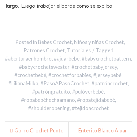
largo
. Luego trabajar el borde como se explica
Posted in
Bebes Crochet
,
Niños y niñas Crochet
,
Patrones Crochet
,
Tutoriales
Tagged
#aberturaenhombro
,
#ajuarbebe
,
#babycrochetpattern
,
#babycrochetsweater
,
#crochetbabyjersey
,
#crochetbebé
,
#crochetforbabies
,
#jerseybebé
,
#LilianaMilka
,
#PasoAPasoCrochet
,
#patróncrochet
,
#patróngratuito
,
#pulóverbebé
,
#ropabebéhechaamano
,
#ropatejidabebé
,
#shoulderopening
,
#tejidoacrochet
Navegación
Gorro Crochet Punto
Enterito Blanco Ajuar
de