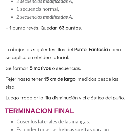
2 secuencias
modificadas A
,
1 secuencia normal,
2 secuencias
modificadas A
,
– 1 punto revés. Quedan
63 puntos
.
Trabajar las siguientes filas del
Punto Fantasía
como
se explica en el video tutorial.
Se forman
5 motivos
o secuencias.
Tejer hasta tener
15 cm de largo
, medidos desde las
sisa.
Luego trabajar la fila disminución y el elástico del puño.
TERMINACION FINAL
Coser los laterales de las mangas.
Esconder todas las
hebras sueltas
para un