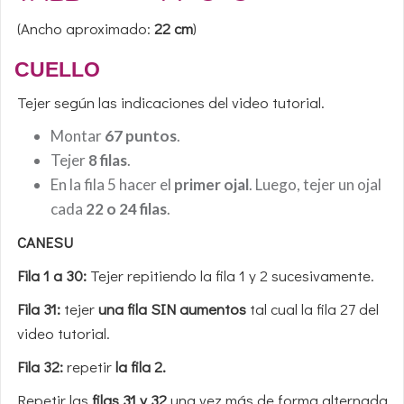
(Ancho aproximado:
22 cm
)
CUELLO
Tejer según las indicaciones del video tutorial.
Montar
67 puntos
.
Tejer
8 filas
.
En la fila 5 hacer el
primer ojal
. Luego, tejer un ojal
cada
22 o 24 filas
.
CANESU
Fila 1 a 30:
Tejer repitiendo la fila 1 y 2 sucesivamente.
Fila 31:
tejer
una fila SIN aumentos
tal cual la fila 27 del
video tutorial.
Fila 32:
repetir
la fila 2.
Repetir las
filas 31 y 32
una vez más de forma alternada