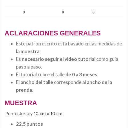
0
0
0
ACLARACIONES GENERALES
Este patrón escrito está basado en las medidas de
la muestra
.
Es
necesario seguir el video tutorial
como guía
paso a paso.
El tutorial cubre el talle
de 0 a 3 meses
.
El
ancho del talle
corresponde al
ancho de la
prenda
.
MUESTRA
Punto Jersey 10 cm x 10 cm
22,5 puntos