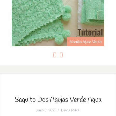
Ajuar Verde
Botitas Escarpines Ajuar Punt
Saquito Dos Agujas Verde Agua
junio 8, 2025
Liliana Milka