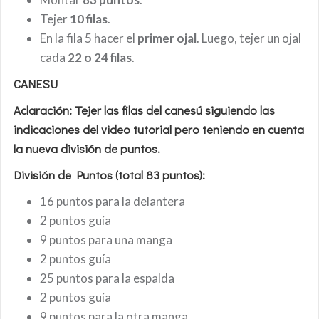
Tejer
10 filas
.
En la fila 5 hacer el
primer ojal
. Luego, tejer un ojal
cada
22 o 24 filas
.
CANESU
Aclaración:
Tejer las filas del canesú siguiendo las
indicaciones del video tutorial pero teniendo en cuenta
la nueva división de puntos.
División de Puntos (total 83 puntos):
16 puntos para la delantera
2 puntos guía
9 puntos para una manga
2 puntos guía
25 puntos para la espalda
2 puntos guía
9 puntos para la otra manga