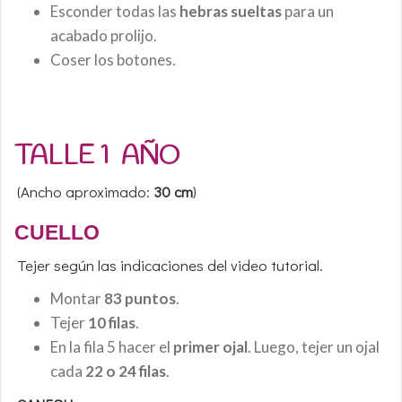
Esconder todas las
hebras sueltas
para un
acabado prolijo.
Coser los botones.
TALLE 1 AÑO
(Ancho aproximado:
30 cm
)
CUELLO
Tejer según las indicaciones del video tutorial.
Montar
83 puntos
.
Tejer
10 filas
.
En la fila 5 hacer el
primer ojal
. Luego, tejer un ojal
cada
22 o 24 filas
.