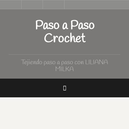
Skip
Inicio
Tutoriales
Curso
Tabla
to
de
de
Crochet
medidas
content
Paso a Paso
Crochet
Tejiendo paso a paso con LILIANA
MILKA