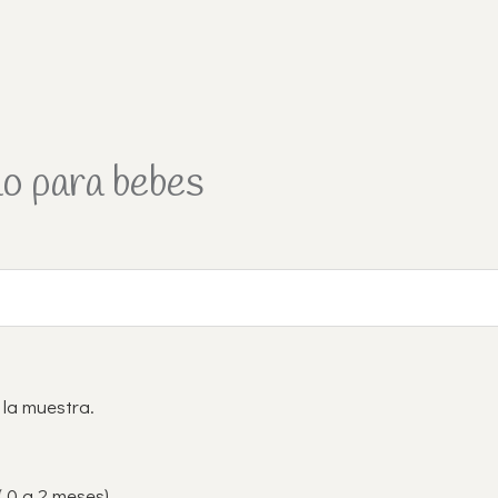
lo para bebes
 la muestra.
( 0 a 2 meses).