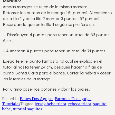
MANGAS:
Ambas mangas se tejen de la misma manera.
Retomar los puntos de la manga ( 61 puntos). Al comienzo
de la fila 1 y de la fila 2 montar 3 puntos (67 puntos).
Recordando que en la fila 1 según se prefiera se:
– Disminuyen 4 puntos para tener un total de 63 puntos
ó se ,
– Aumentan 4 puntos para tener un total de 71 puntos.
Luego tejer el punto fantasía tal cual se explica en el
tutorial hasta tener 24 cm, después hacer 10 filas de
punto Santa Clara para el borde. Cortar la hebra y coser
los laterales de la manga.
Por último coser los botones y abrir los ojales.
Posted in
Bebes Dos Agujas
,
Patrones Dos agujas
,
Tutoriales
Tagged
jersey bebe tricot
,
rebeca tricot
,
saquito
bebe
,
tutorial saquitos