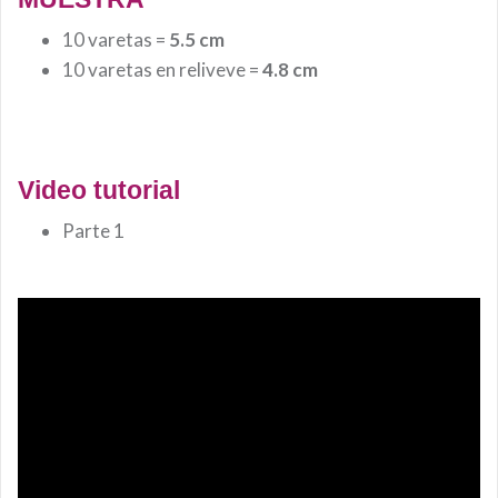
10 varetas =
5.5
cm
10 varetas en reliveve =
4.8 cm
Video tutorial
Parte 1