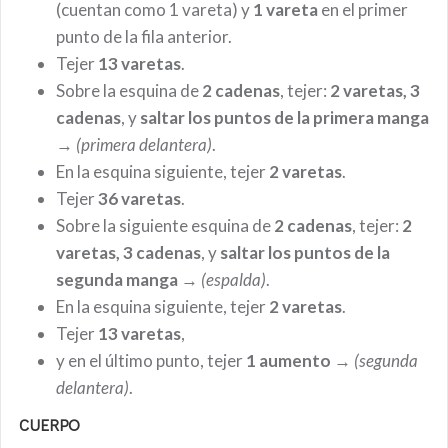
(cuentan como 1 vareta) y
1 vareta
en el primer
punto de la fila anterior.
Tejer
13 varetas
.
Sobre la esquina de
2 cadenas
, tejer:
2 varetas, 3
cadenas
, y
saltar los puntos de la primera manga
→
(primera delantera)
.
En la esquina siguiente, tejer
2 varetas
.
Tejer
36 varetas
.
Sobre la siguiente esquina de
2 cadenas
, tejer:
2
varetas, 3 cadenas
, y
saltar los puntos de la
segunda manga
→
(espalda)
.
En la esquina siguiente, tejer
2 varetas
.
Tejer
13 varetas
,
y en el último punto, tejer
1 aumento
→
(segunda
delantera)
.
CUERPO