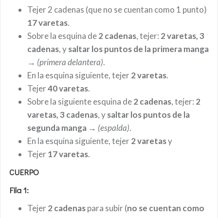
Tejer 2 cadenas (que no se cuentan como 1 punto)
17 varetas
.
Sobre la esquina de
2 cadenas
, tejer:
2 varetas, 3
cadenas
, y
saltar los puntos de la primera manga
→
(primera delantera)
.
En la esquina siguiente, tejer
2 varetas
.
Tejer
40 varetas
.
Sobre la siguiente esquina de
2 cadenas
, tejer:
2
varetas, 3 cadenas
, y
saltar los puntos de la
segunda manga
→
(espalda)
.
En la esquina siguiente, tejer
2 varetas
y
Tejer
17 varetas
.
CUERPO
Fila 1:
Tejer
2 cadenas
para subir (
no se cuentan como