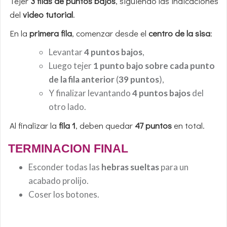
Tejer
3 filas de puntos bajos
, siguiendo las indicaciones
del
video tutorial
.
En la
primera fila
, comenzar desde el
centro de la sisa
:
Levantar
4 puntos bajos
,
Luego tejer
1 punto bajo sobre cada punto
de la fila anterior
(
39 puntos
),
Y finalizar levantando
4 puntos bajos
del
otro lado.
Al finalizar la
fila 1
, deben quedar
47 puntos
en total.
TERMINACION FINAL
Esconder todas las
hebras sueltas
para un
acabado prolijo.
Coser los botones.