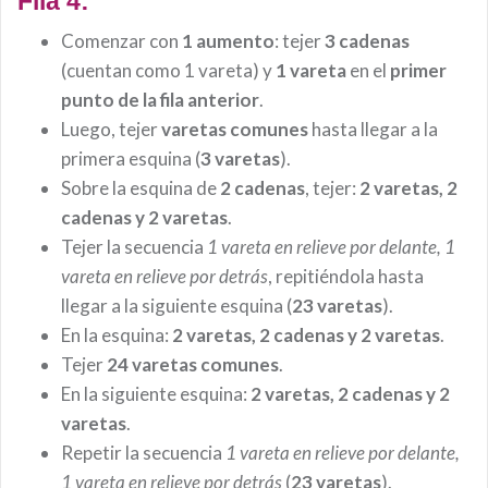
Fila 4:
Comenzar con
1 aumento
: tejer
3 cadenas
(cuentan como 1 vareta) y
1 vareta
en el
primer
punto de la fila anterior
.
Luego, tejer
varetas comunes
hasta llegar a la
primera esquina (
3 varetas
).
Sobre la esquina de
2 cadenas
, tejer:
2 varetas, 2
cadenas y 2 varetas
.
Tejer la secuencia
1 vareta en relieve por delante, 1
vareta en relieve por detrás
, repitiéndola hasta
llegar a la siguiente esquina (
23 varetas
).
En la esquina:
2 varetas, 2 cadenas y 2 varetas
.
Tejer
24 varetas comunes
.
En la siguiente esquina:
2 varetas, 2 cadenas y 2
varetas
.
Repetir la secuencia
1 vareta en relieve por delante,
1 vareta en relieve por detrás
(
23 varetas
).