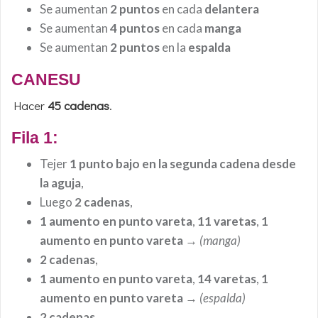
Se aumentan
2 puntos
en cada
delantera
Se aumentan
4 puntos
en cada
manga
Se aumentan
2 puntos
en la
espalda
CANESU
Hacer
45
cadenas
.
Fila 1:
Tejer
1 punto bajo en la segunda cadena desde
la aguja
,
Luego
2 cadenas
,
1 aumento en punto vareta
,
11 varetas
,
1
aumento en punto vareta
→
(manga)
2 cadenas
,
1 aumento en punto vareta
,
14 varetas
,
1
aumento en punto vareta
→
(espalda)
2 cadenas
,