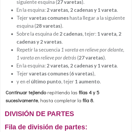
siguiente esquina (
27 varetas
).
En la esquina:
2 varetas, 2 cadenas y 1 vareta
.
Tejer
varetas comunes
hasta llegar a la siguiente
esquina (
28 varetas
).
Sobre la esquina de
2 cadenas
, tejer:
1 vareta, 2
cadenas y 2 varetas
.
Repetir la secuencia
1 vareta en relieve por delante,
1 vareta en relieve por detrás
(
27 varetas
).
En la esquina:
2 varetas, 2 cadenas y 1 vareta
.
Tejer
varetas comunes
(
6 varetas
),
y en el
último punto
, tejer
1 aumento
.
Continuar tejiendo
repitiendo las
filas 4 y 5
sucesivamente
, hasta completar la
fila 8
.
DIVISIÓN DE PARTES
Fila de división de partes: