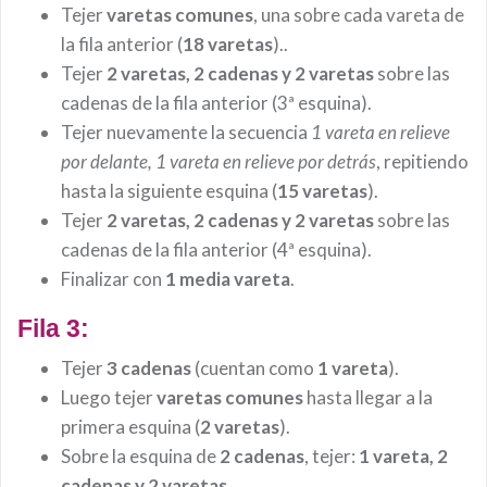
Tejer
varetas comunes
, una sobre cada vareta de
la fila anterior (
18 varetas
)..
Tejer
2 varetas, 2 cadenas y 2 varetas
sobre las
cadenas de la fila anterior (3ª esquina).
Tejer nuevamente la secuencia
1 vareta en relieve
por delante, 1 vareta en relieve por detrás
, repitiendo
hasta la siguiente esquina (
15 varetas
).
Tejer
2 varetas, 2 cadenas y 2 varetas
sobre las
cadenas de la fila anterior (4ª esquina).
Finalizar con
1 media vareta
.
Fila 3:
Tejer
3 cadenas
(cuentan como
1 vareta
).
Luego tejer
varetas comunes
hasta llegar a la
primera esquina (
2 varetas
).
Sobre la esquina de
2 cadenas
, tejer:
1 vareta, 2
cadenas y 2 varetas
.