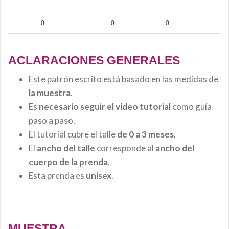
0
0
0
ACLARACIONES GENERALES
Este patrón escrito está basado en las medidas de
la muestra
.
Es
necesario seguir el video tutorial
como guía
paso a paso.
El tutorial cubre el talle
de 0 a 3 meses
.
El
ancho del talle
corresponde al
ancho del
cuerpo de la prenda
.
Esta prenda es
unisex
.
MUESTRA