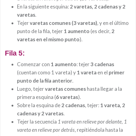
En la siguiente esquina:
2 varetas, 2 cadenas y 2
varetas
.
Tejer
varetas comunes
(3 varetas)
, y en el último
punto de la fila, tejer
1 aumento
(es decir,
2
varetas en el mismo punto
).
Fila 5:
Comenzar con
1 aumento
: tejer
3 cadenas
(cuentan como 1 vareta) y
1 vareta
en el
primer
punto de la fila anterior
.
Luego, tejer
varetas comunes
hasta llegar a la
primera esquina (
6 varetas
).
Sobre la esquina de
2 cadenas
, tejer:
1 vareta, 2
cadenas y 2 varetas
.
Tejer la secuencia
1 vareta en relieve por delante, 1
vareta en relieve por detrás
, repitiéndola hasta la