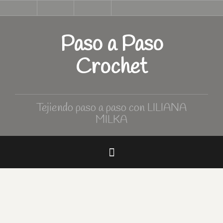
Skip
Inicio
Tutoriales
Curso
Tabla
to
de
de
Crochet
medidas
content
Paso a Paso
Crochet
Tejiendo paso a paso con LILIANA
MILKA