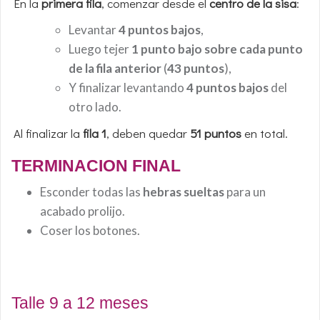
En la
primera fila
, comenzar desde el
centro de la sisa
:
Levantar
4 puntos bajos
,
Luego tejer
1 punto bajo sobre cada punto
de la fila anterior
(
43 puntos
),
Y finalizar levantando
4 puntos bajos
del
otro lado.
Al finalizar la
fila 1
, deben quedar
51 puntos
en total.
TERMINACION FINAL
Esconder todas las
hebras sueltas
para un
acabado prolijo.
Coser los botones.
Talle 9 a 12 meses