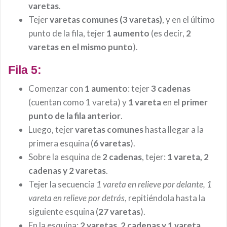
varetas
.
Tejer
varetas comunes
(3 varetas)
, y en el último
punto de la fila, tejer
1 aumento
(es decir,
2
varetas en el mismo punto
).
Fila 5:
Comenzar con
1 aumento
: tejer
3 cadenas
(cuentan como 1 vareta) y
1 vareta
en el
primer
punto de la fila anterior
.
Luego, tejer
varetas comunes
hasta llegar a la
primera esquina (
6 varetas
).
Sobre la esquina de
2 cadenas
, tejer:
1 vareta, 2
cadenas y 2 varetas
.
Tejer la secuencia
1 vareta en relieve por delante, 1
vareta en relieve por detrás
, repitiéndola hasta la
siguiente esquina (
27 varetas
).
En la esquina:
2 varetas, 2 cadenas y 1 vareta
.