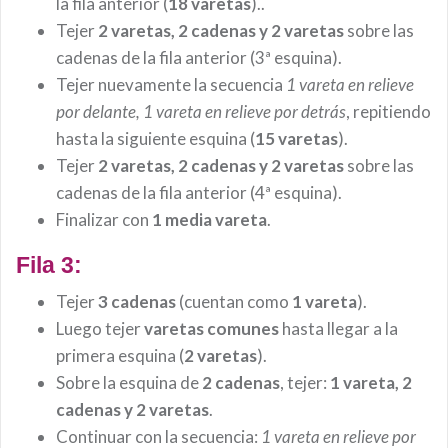
la fila anterior (
18 varetas
)..
Tejer
2 varetas, 2 cadenas y 2 varetas
sobre las
cadenas de la fila anterior (3ª esquina).
Tejer nuevamente la secuencia
1 vareta en relieve
por delante, 1 vareta en relieve por detrás
, repitiendo
hasta la siguiente esquina (
15 varetas
).
Tejer
2 varetas, 2 cadenas y 2 varetas
sobre las
cadenas de la fila anterior (4ª esquina).
Finalizar con
1 media vareta
.
Fila 3:
Tejer
3 cadenas
(cuentan como
1 vareta
).
Luego tejer
varetas comunes
hasta llegar a la
primera esquina (
2 varetas
).
Sobre la esquina de
2 cadenas
, tejer:
1 vareta, 2
cadenas y 2 varetas
.
Continuar con la secuencia:
1 vareta en relieve por