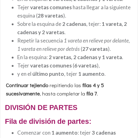
Tejer
varetas comunes
hasta llegar a la siguiente
esquina (
28 varetas
).
Sobre la esquina de
2 cadenas
, tejer:
1 vareta, 2
cadenas y 2 varetas
.
Repetir la secuencia
1 vareta en relieve por delante,
1 vareta en relieve por detrás
(
27 varetas
).
En la esquina:
2 varetas, 2 cadenas y 1 vareta
.
Tejer
varetas comunes
(
6 varetas
),
y en el
último punto
, tejer
1 aumento
.
Continuar tejiendo
repitiendo las
filas 4 y 5
sucesivamente
, hasta completar la
fila 7
.
DIVISIÓN DE PARTES
Fila de división de partes:
Comenzar con
1 aumento
: tejer
3 cadenas