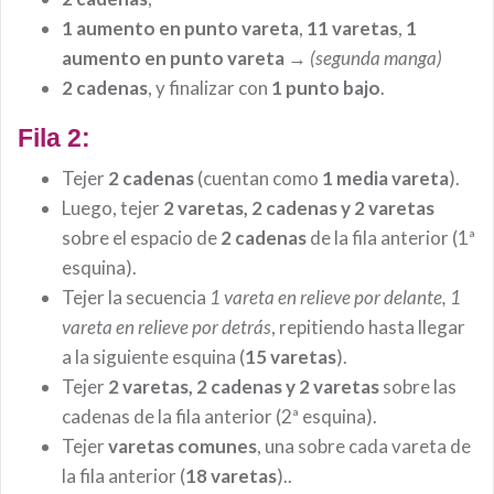
1 aumento en punto vareta
,
11 varetas
,
1
aumento en punto vareta
→
(segunda manga)
2 cadenas
, y finalizar con
1 punto bajo
.
Fila 2:
Tejer
2 cadenas
(cuentan como
1 media vareta
).
Luego, tejer
2 varetas, 2 cadenas y 2 varetas
sobre el espacio de
2 cadenas
de la fila anterior (1ª
esquina).
Tejer la secuencia
1 vareta en relieve por delante, 1
vareta en relieve por detrás
, repitiendo hasta llegar
a la siguiente esquina (
15 varetas
).
Tejer
2 varetas, 2 cadenas y 2 varetas
sobre las
cadenas de la fila anterior (2ª esquina).
Tejer
varetas comunes
, una sobre cada vareta de
la fila anterior (
18 varetas
)..