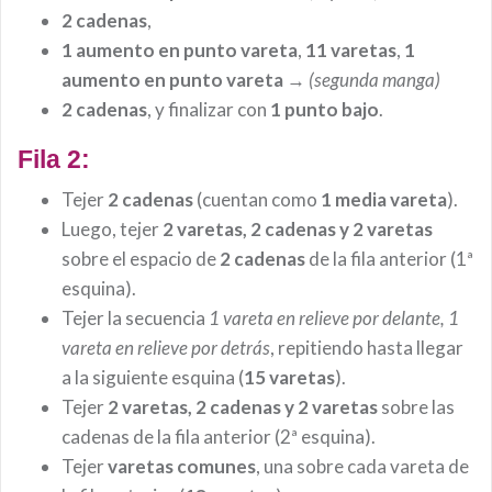
2 cadenas
,
1 aumento en punto vareta
,
11 varetas
,
1
aumento en punto vareta
→
(segunda manga)
2 cadenas
, y finalizar con
1 punto bajo
.
Fila 2:
Tejer
2 cadenas
(cuentan como
1 media vareta
).
Luego, tejer
2 varetas, 2 cadenas y 2 varetas
sobre el espacio de
2 cadenas
de la fila anterior (1ª
esquina).
Tejer la secuencia
1 vareta en relieve por delante, 1
vareta en relieve por detrás
, repitiendo hasta llegar
a la siguiente esquina (
15 varetas
).
Tejer
2 varetas, 2 cadenas y 2 varetas
sobre las
cadenas de la fila anterior (2ª esquina).
Tejer
varetas comunes
, una sobre cada vareta de