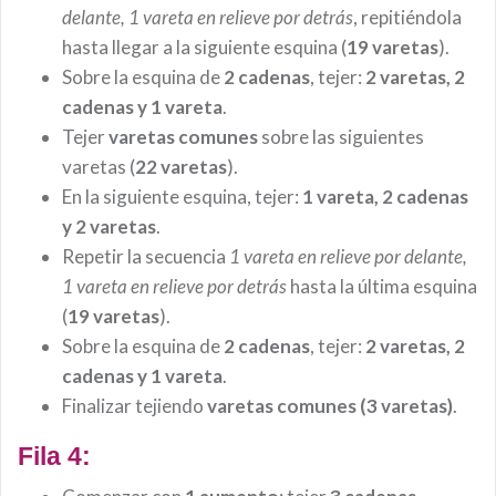
delante, 1 vareta en relieve por detrás
, repitiéndola
hasta llegar a la siguiente esquina (
19 varetas
).
Sobre la esquina de
2 cadenas
, tejer:
2 varetas, 2
cadenas y 1 vareta
.
Tejer
varetas comunes
sobre las siguientes
varetas (
22 varetas
).
En la siguiente esquina, tejer:
1 vareta, 2 cadenas
y 2 varetas
.
Repetir la secuencia
1 vareta en relieve por delante,
1 vareta en relieve por detrás
hasta la última esquina
(
19 varetas
).
Sobre la esquina de
2 cadenas
, tejer:
2 varetas, 2
cadenas y 1 vareta
.
Finalizar tejiendo
varetas comunes (3 varetas)
.
Fila 4: