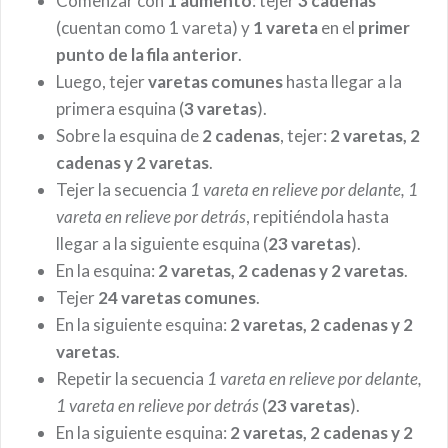
Comenzar con
1 aumento
: tejer
3 cadenas
(cuentan como 1 vareta) y
1 vareta
en el
primer
punto de la fila anterior
.
Luego, tejer
varetas comunes
hasta llegar a la
primera esquina (
3 varetas
).
Sobre la esquina de
2 cadenas
, tejer:
2 varetas, 2
cadenas y 2 varetas
.
Tejer la secuencia
1 vareta en relieve por delante, 1
vareta en relieve por detrás
, repitiéndola hasta
llegar a la siguiente esquina (
23 varetas
).
En la esquina:
2 varetas, 2 cadenas y 2 varetas
.
Tejer
24 varetas comunes
.
En la siguiente esquina:
2 varetas, 2 cadenas y 2
varetas
.
Repetir la secuencia
1 vareta en relieve por delante,
1 vareta en relieve por detrás
(
23 varetas
).
En la siguiente esquina:
2 varetas, 2 cadenas y 2