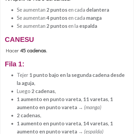
Se aumentan
2 puntos
en cada
delantera
Se aumentan
4 puntos
en cada
manga
Se aumentan
2 puntos
en la
espalda
CANESU
Hacer
45
cadenas
.
Fila 1:
Tejer
1 punto bajo en la segunda cadena desde
la aguja
,
Luego
2 cadenas
,
1 aumento en punto vareta
,
11 varetas
,
1
aumento en punto vareta
→
(manga)
2 cadenas
,
1 aumento en punto vareta
,
14 varetas
,
1
aumento en punto vareta
→
(espalda)