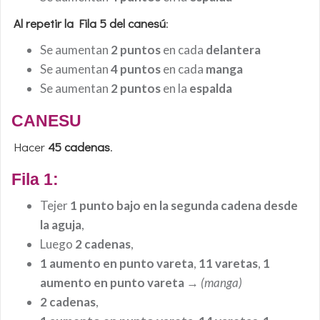
Al repetir la Fila 5 del canesú
:
Se aumentan
2 puntos
en cada
delantera
Se aumentan
4 puntos
en cada
manga
Se aumentan
2 puntos
en la
espalda
CANESU
Hacer
45
cadenas
.
Fila 1:
Tejer
1 punto bajo en la segunda cadena desde
la aguja
,
Luego
2 cadenas
,
1 aumento en punto vareta
,
11 varetas
,
1
aumento en punto vareta
→
(manga)
2 cadenas
,