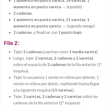
1 aumento en punto vareta
,
14 varetas
,
1
aumento en punto vareta
→
(espalda)
2 cadenas
,
1 aumento en punto vareta
,
11 varetas
,
1
aumento en punto vareta
→
(segunda manga)
2 cadenas
, y finalizar con
1 punto bajo
.
Fila 2:
Tejer
2 cadenas
(cuentan como
1 media vareta
).
Luego, tejer
2 varetas, 2 cadenas y 2 varetas
sobre el espacio de
2 cadenas
de la fila anterior (1ª
esquina).
Tejer la secuencia
1 vareta en relieve por delante, 1
vareta en relieve por detrás
, repitiendo hasta llegar
a la siguiente esquina (
15 varetas
).
Tejer
2 varetas, 2 cadenas y 2 varetas
sobre las
cadenas de la fila anterior (2ª esquina).